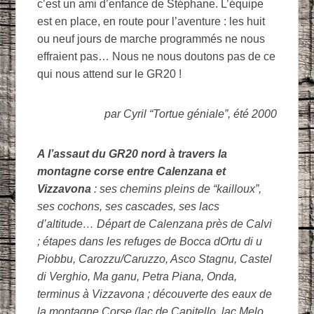
c’est un ami d’enfance de Stéphane. L’équipe
est en place, en route pour l’aventure : les huit
ou neuf jours de marche programmés ne nous
effraient pas… Nous ne nous doutons pas de ce
qui nous attend sur le GR20 !
par Cyril “Tortue géniale”, été 2000
A l’assaut du GR20 nord à travers la
montagne corse entre Calenzana et
Vizzavona
: ses chemins pleins de “kailloux”,
ses cochons, ses cascades, ses lacs
d’altitude… Départ de Calenzana près de Calvi
; étapes dans les refuges de Bocca dOrtu di u
Piobbu, Carozzu/Caruzzo, Asco Stagnu, Castel
di Verghio, Ma ganu, Petra Piana, Onda,
terminus à Vizzavona ; découverte des eaux de
la montagne Corse (lac de Capitello, lac Melo,