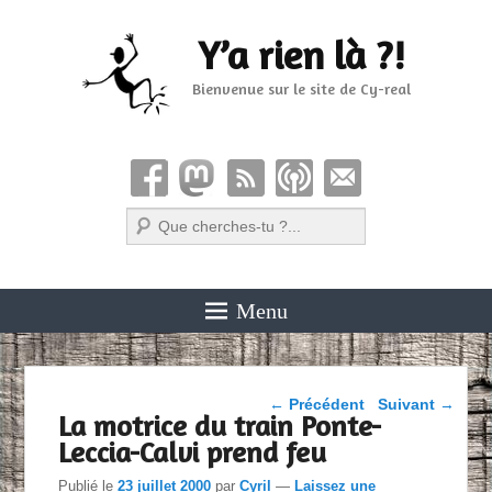
Y’a rien là ?!
Bienvenue sur le site de Cy-real
Recherche
Menu
Parcourir les articles
←
Précédent
Suivant
→
La motrice du train Ponte-
Leccia-Calvi prend feu
Publié le
23 juillet 2000
par
Cyril
—
Laissez une