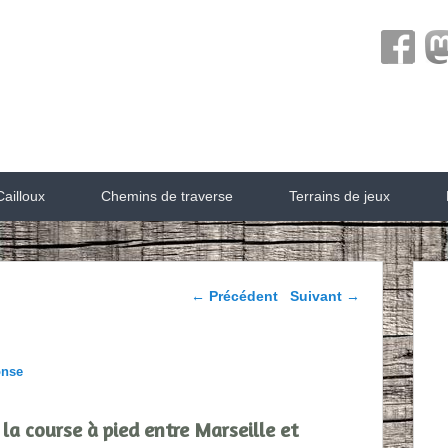
ailloux
Chemins de traverse
Terrains de jeux
Parcourir les articles
←
Précédent
Suivant
→
onse
 la course à pied entre Marseille et