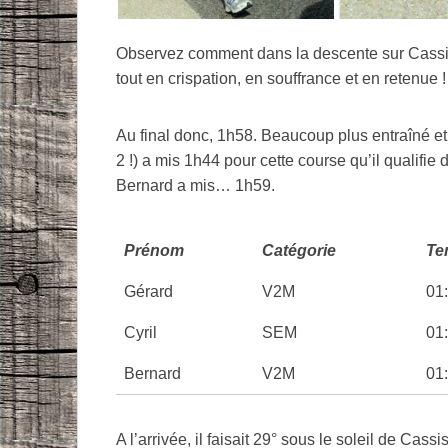
Observez comment dans la descente sur Cassis,
tout en crispation, en souffrance et en retenue !
Au final donc, 1h58. Beaucoup plus entraîné e
2 !) a mis 1h44 pour cette course qu’il qualifie
Bernard a mis… 1h59.
Prénom
Catégorie
Te
Gérard
V2M
01
Cyril
SEM
01
Bernard
V2M
01
A l’arrivée, il faisait 29° sous le soleil de Cassi