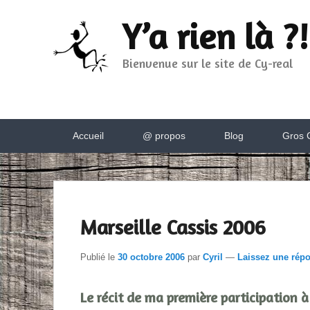
Y’a rien là ?!
Bienvenue sur le site de Cy-real
Menu
Accueil
@ propos
Blog
Gros C
principal
Marseille Cassis 2006
Publié le
30 octobre 2006
par
Cyril
—
Laissez une rép
Le récit de ma première participation à