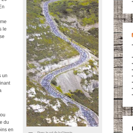
 En
e me
s le
sse
s un
inant
a
nou
te du
oins en
Dans le col de la Gineste