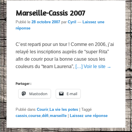
Marseille-Cassis 2007
Publié le
28 octobre 2007
par
Cyril
—
Laissez une
réponse
C’est reparti pour un tour ! Comme en 2006, j’ai
relayé les inscriptions auprès de “super Rita”
afin de courir pour la bonne cause sous les
couleurs du “team Laurena”,
[…] Voir le site →
Partager :
Mastodon
E-mail
Publié dans
Courir
,
La vie les potes
|
Taggé
cassis
,
course
,
défi
,
marseille
|
Laissez une réponse